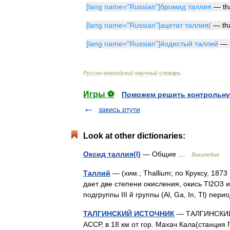
[
lang
name
="
Russian
"]
бромид
таллия
—
th
[
lang
name
="
Russian
"]
ацетат
таллия
(
—
th
[
lang
name
="
Russian
"]
йодистый
таллий
—
Русско
-
английский
научный
словарь
.
Игры ⚽
Поможем решить контрольну
закись ртути
Look at other dictionaries:
Оксид таллия(I)
— Общие …
Википедия
Таллий
— (хим.; Thallium; по Круксу, 1873 г
дает две степени окисления, окись Tl2О3 
подгруппы III й группы (Al, Ga, In, Tl) п
ТАЛГИНСКИЙ ИСТОЧНИК
— ТАЛГИНСКИЙ 
АССР, в 18 км от гор. Махач Кала(станция Пе