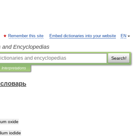
Remember this site
Embed dictionaries into your website
EN
s and Encyclopedias
Search!
Interpretations
 словарь
lium
oxide
llium
iodide