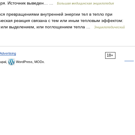
 моря. Источник выведен… …
Большая медицинская энциклопедия
я превращениями внутренней энергии тел в тепло при
ческая реакция связана с тем или иным тепловым эффектом:
я или выделением, или поглощением тепла …
Энциклопедический
Advertising
18+
upal,
WordPress, MODx.