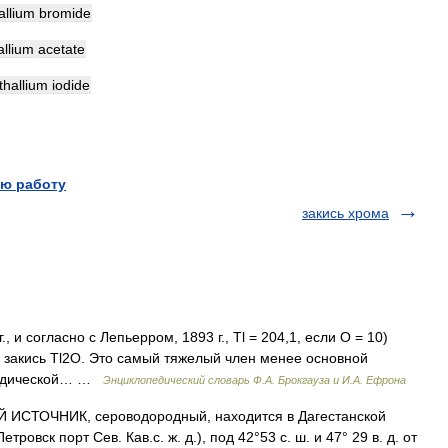
allium
bromide
allium
acetate
thallium
iodide
ю работу
закись хрома
., и согласно с Лепьерром, 1893 г., Tl = 204,1, если О = 10)
и закись Τl2O. Это самый тяжелый член менее основной
ериодической… …
Энциклопедический словарь Ф.А. Брокгауза и И.А. Ефрона
ИСТОЧНИК, сероводородный, находится в Дагестанской
тровск порт Сев. Кав.с. ж. д.), под 42°53 с. ш. и 47° 29 в. д. от