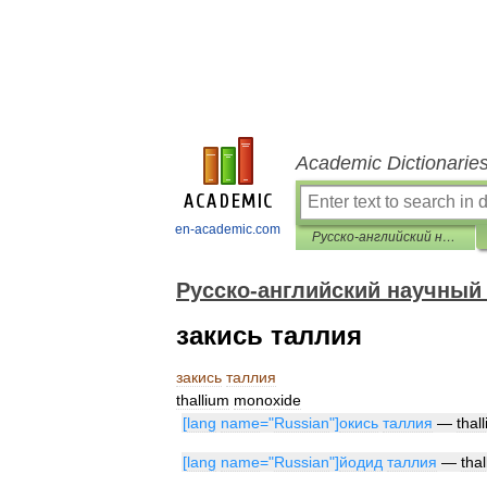
Academic Dictionarie
en-academic.com
Русско-английский научный словарь
Русско-английский научный
закись таллия
закись
таллия
thallium
monoxide
[
lang
name
="
Russian
"]
окись
таллия
—
thal
[
lang
name
="
Russian
"]
йодид
таллия
—
tha