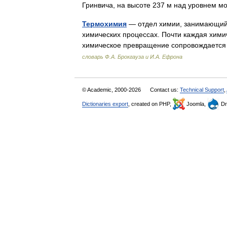
Гринвича, на высоте 237 м над уровнем
Термохимия
— отдел химии, занимающийс
химических процессах. Почти каждая хими
химическое превращение сопровождаетс
словарь Ф.А. Брокгауза и И.А. Ефрона
© Academic, 2000-2026
Contact us:
Technical Support
,
Dictionaries export
, created on PHP,
Joomla,
Dr